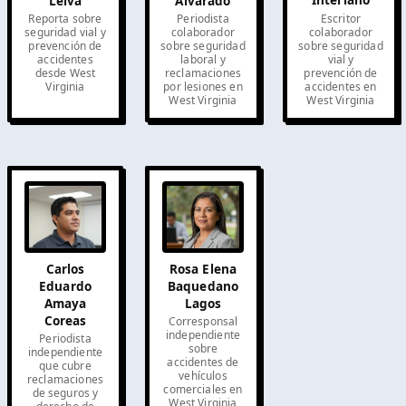
Alvarado
Leiva
Escritor
Periodista
Reporta sobre
colaborador
colaborador
seguridad vial y
sobre seguridad
sobre seguridad
prevención de
vial y
laboral y
accidentes
prevención de
reclamaciones
desde West
accidentes en
por lesiones en
Virginia
West Virginia
West Virginia
Carlos
Rosa Elena
Eduardo
Baquedano
Amaya
Lagos
Coreas
Corresponsal
independiente
Periodista
sobre
independiente
accidentes de
que cubre
vehículos
reclamaciones
comerciales en
de seguros y
West Virginia