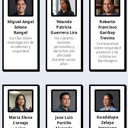
Yolanda
Miguel Angel
Roberto
Patricia
Solano
Francisco
Guerrero Lira
Rangel
Garibay
Trevino
Ha cubierto
Escribe sobre
lesiones
investigación de
Corresponsal
personales y
accidentes y
sobre seguridad
derechos del
seguridad
peatonal y de
afectado
ciclistas en
durante varios
Washington
años
Guadalupe
Jose Luis
Maria Elena
Zelaya
Portillo
Cornejo
Interiano