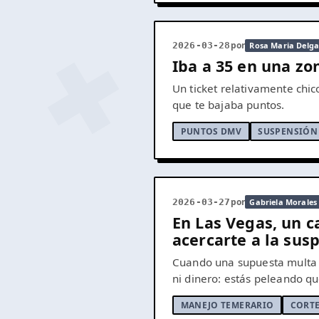
por
2026-03-28
Rosa Maria Delga
Iba a 35 en una zo
Un ticket relativamente chi
que te bajaba puntos.
PUNTOS DMV
SUSPENSIÓN 
por
2026-03-27
Gabriela Morales
En Las Vegas, un 
acercarte a la sus
Cuando una supuesta multa 
ni dinero: estás peleando qu
MANEJO TEMERARIO
CORTE