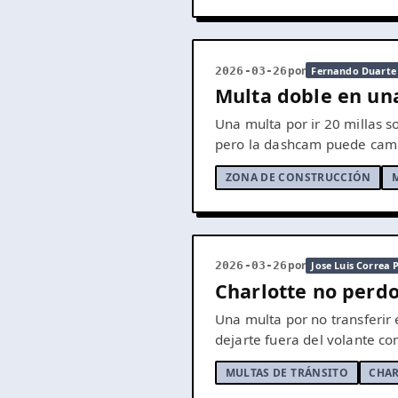
por
2026-03-26
Fernando Duarte
Multa doble en una
Una multa por ir 20 millas s
pero la dashcam puede camb
ZONA DE CONSTRUCCIÓN
por
2026-03-26
Jose Luis Correa 
Charlotte no perdo
Una multa por no transferir 
dejarte fuera del volante co
MULTAS DE TRÁNSITO
CHA