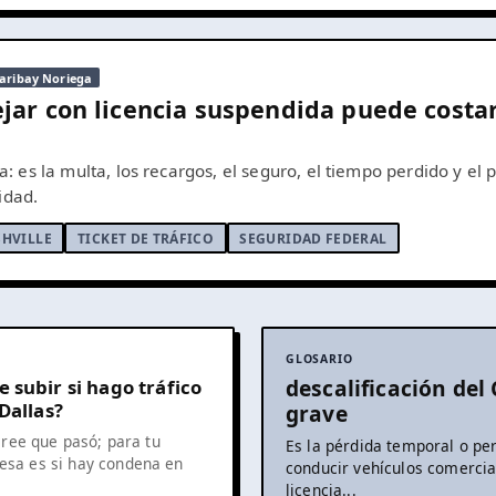
aribay Noriega
ejar con licencia suspendida puede cost
ita: es la multa, los recargos, el seguro, el tiempo perdido y el
idad.
HVILLE
TICKET DE TRÁFICO
SEGURIDAD FEDERAL
GLOSARIO
descalificación del
subir si hago tráfico
Dallas?
grave
 cree que pasó; para tu
Es la pérdida temporal o pe
esa es si hay condena en
conducir vehículos comerci
licencia...