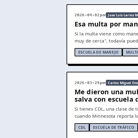
por
2026-04-02
Jose Luis Larios
Esa multa por man
Si la multa viene como manej
muy de cerca", todavía puede
ESCUELA DE MANEJO
MULTA
por
2026-03-29
Carlos Miguel Os
Me dieron una mult
salva con escuela d
Si tienes CDL, una clase de 
cuando Minnesota reporta la 
CDL
ESCUELA DE TRÁFICO