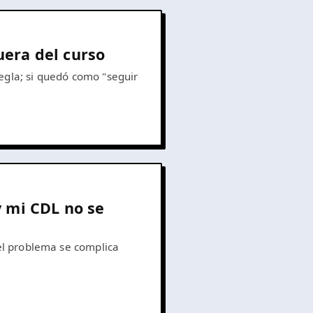
uera del curso
egla; si quedó como "seguir
y mi CDL no se
 el problema se complica