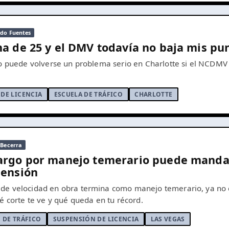
do Fuentes
na de 25 y el DMV todavía no baja mis pu
co puede volverse un problema serio en Charlotte si el NCDMV 
DE LICENCIA
ESCUELA DE TRÁFICO
CHARLOTTE
 Becerra
cargo por manejo temerario puede mandar
pensión
de velocidad en obra termina como manejo temerario, ya no 
é corte te ve y qué queda en tu récord.
 DE TRÁFICO
SUSPENSIÓN DE LICENCIA
LAS VEGAS