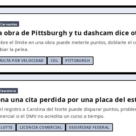
 Cervantes
 obra de Pittsburgh y tu dashcam dice o
obre el límite en una obra puede meterte puntos, doblarte el c
iar la pelea.
MULTA POR VELOCIDAD
CDL
PITTSBURGH
Plascencia
na una cita perdida por una placa del e
el registro a Carolina del Norte puede disparar puntos, probl
mercial si el DMV no acredita un curso a tiempo.
RLOTTE
LICENCIA COMERCIAL
SEGURIDAD FEDERAL