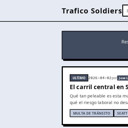
Trafico Soldiers
Re
por
ULTIMO
2026-04-02
Jose 
El carril central en
Qué tan peleable es esta mu
qué el riesgo laboral no d
MULTA DE TRÁNSITO
SEATT